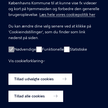
Københavns Kommune til at kunne vise fx videoer
fp_oesterbrolokaludv@okf.kk.dk
og kort på hjemmesiden og forbedre den generelle
brugeroplevelse.
Læs hele vores cookiepolitik her
Du kan ændre dine valg senere ved at klikke på
LINKS
'Cookieindstillinger', som du finder som link
nederst på siden.
Følg os på Facebook
Følg os på Instagram
Nødvendige
Funktionelle
Statistiske
Tilgængelighedserklæring
Vis cookieforklaring
Medlemmernes side
Tillad udvalgte cookies
Cookiepolitik
Cookieindstillinger
Tillad alle cookies